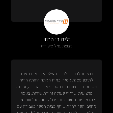
גלית בן הרוש
קבוצת עמל סיעודית
ברצוננו להודות לחברת b2w על בניית האתר
לתיכון פסגת אמיר. בניית האתר היוותה חוויה
משותפת בין צוות בית הספר לצוות החברה, עבודה
מקצועית, שיתוף פעולה וחווית שירות. בנוסף
למקצועיות פגשנו צוות עם "לב ונשמה" שמרגיש
מחויב והפך להיות שותף בבית הספר בעבודה עם
התלמידים. לאחרונה אימצה חברת b2w את אחד