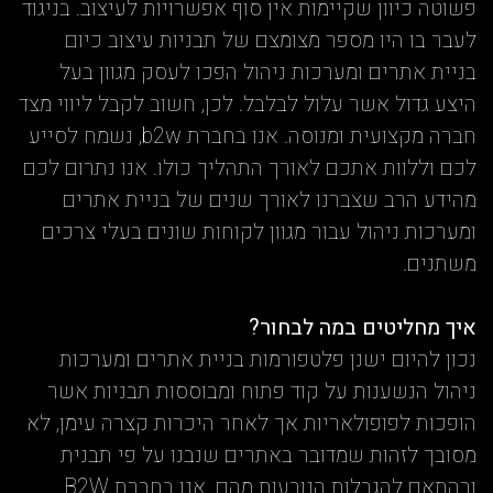
פשוטה כיוון שקיימות אין סוף אפשרויות לעיצוב. בניגוד
לעבר בו היו מספר מצומצם של תבניות עיצוב כיום
בניית אתרים ומערכות ניהול הפכו לעסק מגוון בעל
היצע גדול אשר עלול לבלבל. לכן, חשוב לקבל ליווי מצד
חברה מקצועית ומנוסה. אנו בחברת b2w, נשמח לסייע
לכם וללוות אתכם לאורך התהליך כולו. אנו נתרום לכם
מהידע הרב שצברנו לאורך שנים של בניית אתרים
ומערכות ניהול עבור מגוון לקוחות שונים בעלי צרכים
משתנים.
איך מחליטים במה לבחור?
נכון להיום ישנן פלטפורמות בניית אתרים ומערכות
ניהול הנשענות על קוד פתוח ומבוססות תבניות אשר
הופכות לפופולאריות אך לאחר היכרות קצרה עימן, לא
מסובך לזהות שמדובר באתרים שנבנו על פי תבנית
ובהתאם להגבלות הנובעות מהם. אנו בחברת B2W