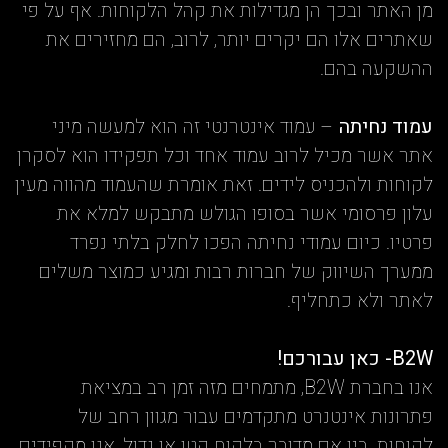
מן האתר ובכך הן מגדילות את קהל הלקוחות. אף על פי
שאתרים אלו הם יקרים יותר, לרוב, הם מחזירים את
ההשקעה בהם.
עמוד נחיתה
– עמוד אינטרנטי זה הוא למעשה מיני
אתר אשר מכיל לרוב עמוד אחד וכל תפקידו הוא לסקרן
לקוחות ולהכניס לידים. זאת אומרת שהעמוד מהווה מעין
עלון פרסומי אשר בסופו הגולש מתבקש למלא את
פרטיו. כיום עמודי נחיתה הפכו לחלק בלתי נפרד
ממערך השיווק של חברות רבות ומגיע כמוצר משלים
לאתר ולא כתחליף.
B2W- כאן עבורכם!
אנו בחברת B2W, מתמחים מזה זמן רב במציאת
פתרונות אינטנרט מתקדמים עבור מגוון רחב של
לקוחות. בין אם מדובר בלקוח קטן או גדול, אנו מקפידים