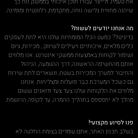
את טעמיו, ולייצר עבורו תוכן איכותי בממשק נוח כך
שיהנה מחווית גלישה נוחה, מתקדמת, רלוונטית ומזמינה.
מה אנחנו יודעים לעשות?
בדיגיטל? כמעט הכל! המומחיות שלנו היא לתת לעסקים
כלים מלאים, איכותיים ויעילים לשיווק , מכירות, גיוס
ושימור לקוחות באמצעות ממשקי אינטרנט. אנו מלווים
אותם מהחשיפה הראשונה, דרך ההטמעה, הניהול
והחיבור למערך המכירות בשטח, ונשארים לתת שירות
גם כשכל המערכת כבר פועלות ומצליחות. אנחנו
מלווים את הלקוחות שלנו צעד צעד ודואגים ששום
מהלך לא יתפספס בתהליך ההמרה, עד לקופה הרושמת.
פנו לסיוע מקצועי!
בשלב תכנון האתר, אתם עומדים בצומת החלטה לא